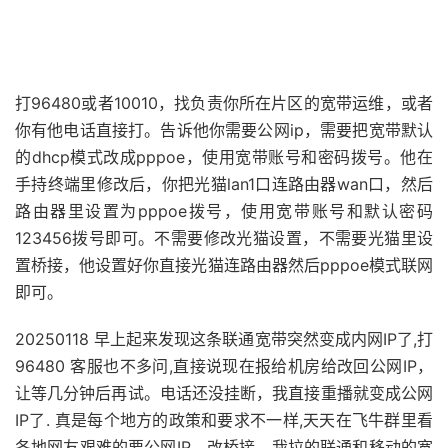
打96480或者10010，找负责你所在片区的宽带运维，或者
你有他电话直接打。告诉他你需要公网ip，需要把宽带默认
的dhcp模式改成pppoe，使用宽带账号和密码拨号。他在
手持终端里修改后，你把光猫lan1口连路由器wan口，然后
路由器里设置为pppoe拨号，使用宽带账号和默认密码
123456拨号即可。不需要修改光猫设置，不需要光猫里设
置桥接，他设置好你直接光猫连路由器然后pppoe模式联网
即可。
20250118 早上起来发现这条联通宽带突然变成内网IP了,打
96480 客服也不多问,直接说现在报给机房给改回公网IP，
让等几分钟后再试。电话还没挂断，我直接重播就变成公网
IP了. 真是每个地方的政策和要求不一样,天天在飞牛群里看
各地网友艰难的要公网IP，改桥接。我拉的联通和移动的宽