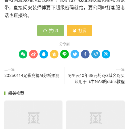
带，直接问安装师傅要下超级密码就给，要公网IP打客服电
话也直接给。
赞(
2
)
打赏


分享到









上一篇
下一篇
20250114足彩竞猜AI分析预测
阿里云10年68元的xyz域名购买
及用于飞牛NAS的ddns教程
相关推荐