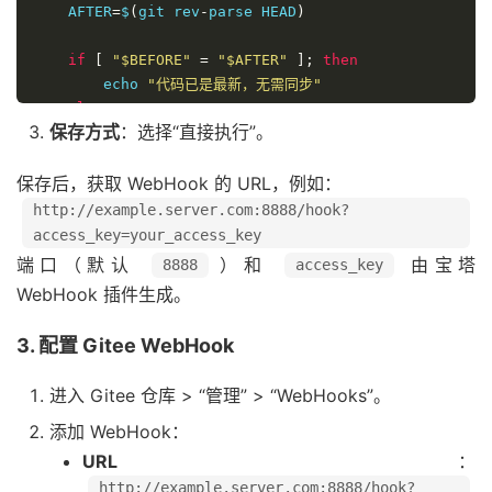
    AFTER
=
$
(
git rev
-
parse HEAD
)
if
[
"$BEFORE"
=
"$AFTER"
];
then
        echo 
"代码已是最新，无需同步"
else
保存方式
：选择“直接执行”。
        echo 
"代码同步成功，HEAD 从 $BEFORE 更新到 $AFTE
fi
保存后，获取 WebHook 的 URL，例如：
    echo 
"End"
http://example.server.com:8888/hook?
exit
0
access_key=your_access_key
else
端口（默认
）和
由宝塔
8888
access_key
    echo 
"该项目路径不存在"
WebHook 插件生成。
    echo 
"End"
exit
1
3. 配置 Gitee WebHook
fi
进入 Gitee 仓库 > “管理” > “WebHooks”。
添加 WebHook：
URL
：
http://example.server.com:8888/hook?