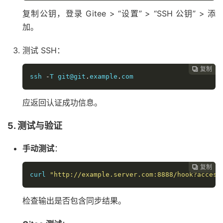
复制公钥，登录 Gitee > “设置” > “SSH 公钥” > 添
加。
测试 SSH：
复制

ssh 
-
T git@git
.
example
.
com
应返回认证成功信息。
5. 测试与验证
手动测试
：
复制

curl 
"http://example.server.com:8888/hook?access
检查输出是否包含同步结果。