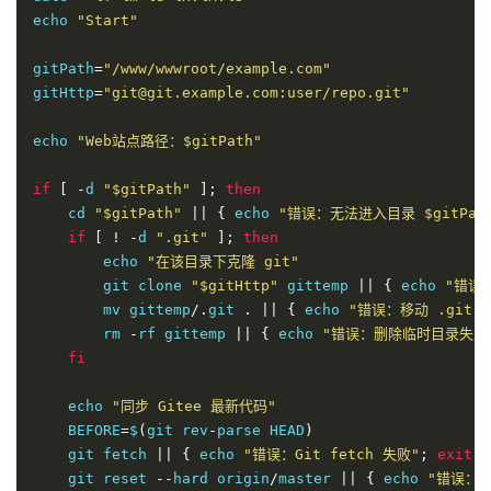
echo 
"Start"
gitPath
=
"/www/wwwroot/example.com"
gitHttp
=
"git@git.example.com:user/repo.git"
echo 
"Web站点路径：$gitPath"
if
[
-
d 
"$gitPath"
];
then
    cd 
"$gitPath"
||
{
 echo 
"错误：无法进入目录 $gitPat
if
[
!
-
d 
".git"
];
then
        echo 
"在该目录下克隆 git"
        git clone 
"$gitHttp"
 gittemp 
||
{
 echo 
"错误
        mv gittemp
/.
git 
.
||
{
 echo 
"错误：移动 .git 
        rm 
-
rf gittemp 
||
{
 echo 
"错误：删除临时目录失败
fi
    echo 
"同步 Gitee 最新代码"
    BEFORE
=
$
(
git rev
-
parse HEAD
)
    git fetch 
||
{
 echo 
"错误：Git fetch 失败"
;
exit
1
    git reset 
--
hard origin
/
master 
||
{
 echo 
"错误：Gi