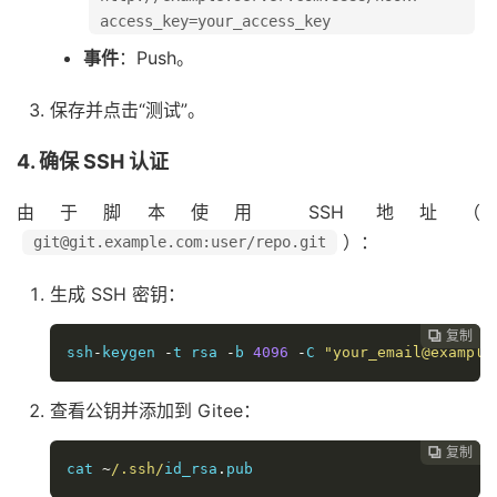
access_key=your_access_key
事件
：Push。
保存并点击“测试”。
4. 确保 SSH 认证
由于脚本使用 SSH 地址（
）：
git@git.example.com:user/repo.git
生成 SSH 密钥：
复制

ssh
-
keygen 
-
t rsa 
-
b 
4096
-
C 
"your_email@example
查看公钥并添加到 Gitee：
复制

cat 
~
/.ssh/
id_rsa
.
pub