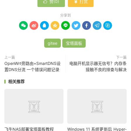
赞(
0
)
打赏


分享到









gitee
宝塔面板
上一篇
下一篇
OpenWrt旁路由+SmartDNS设
电脑开机显示器无信号？内存条
置DNS分流 一个错误问题记录
接触不良的排查与解决
相关推荐
飞牛NAS部署宝塔面板教程
Windows 11 系统更新后 Hyper-