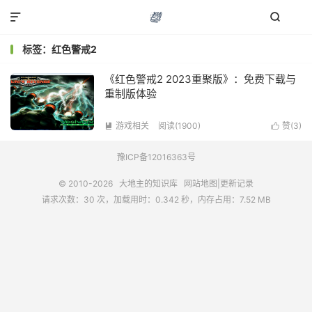


标签：红色警戒2
《红色警戒2 2023重聚版》：免费下载与
重制版体验
游戏相关
阅读(1900)
赞(
3
)


豫ICP备12016363号
© 2010-2026
大地主的知识库
网站地图
|
更新记录
请求次数：30 次，加载用时：0.342 秒，内存占用：7.52 MB