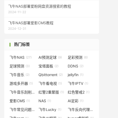
飞牛NAS部署爱盼网盘资源搜索的教程
2024-11-22
飞牛NAS部署爱影CMS教程
2024-12-31
热门标签
飞牛NAS
AI预测足球
足彩预测
(27)
(9)
(6)
足球预测
宝塔面板
DDNS
(3)
(2)
(2)
飞牛音乐
Qbittorrent
jellyfin
(2)
(2)
(1)
游戏多开器
飞牛看电视
飞牛IPTV
(1)
(1)
(1)
飞牛音乐刮削
红警2重聚版
红色警戒2
(1)
(1)
(1)
爱影CMS
NAS
AI足彩
(1)
(1)
(1)
飞牛常见问题
飞牛Lucky
飞牛反向代理
(1)
(1)
(1)