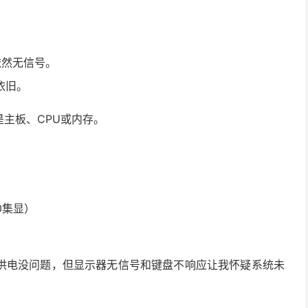
依然无信号。
依旧。
主板、CPU或内存。
730集显）
供电没问题，但显示器无信号和键盘不响应让我怀疑系统未