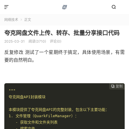


网络技术
正文

夸克网盘文件上传、转存、批量分享接口代码
2025-03-31
阅读(3710)
评论(0)
反复修改 测试了一个星期终于搞定，具体使用场景，有需
要的自然明白。
复制

"""

夸克网盘API封装模块

本模块提供了夸克网盘API的完整封装，包含以下主要功能：

1. 文件管理（QuarkFileManager）：

   - 获取文件和文件夹列表

   - 搜索文件
