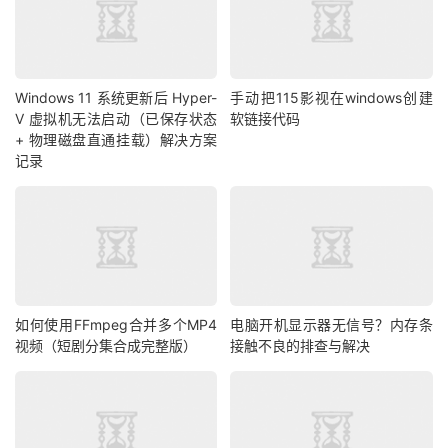
folder_id="root", from_url=True)
注意事项：
-
需要提供有效的夸克网盘
cookie
才能正常使用
-
 cookie
获取方法：登录夸克网盘网页版后从浏览器开发者工具中获取
Windows 11 系统更新后 Hyper-
手动把115影视在windows创建
-
所有
API
操作都依赖于夸克网盘的官方接口，如遇接口变更可能需要更
V 虚拟机无法启动（已保存状态
软链接代码
+ 物理磁盘直通挂载）解决方案
作者：大地主
记录
版本：
1.1
.
0
(更新上传功能)
创建日期：
2025
年
"""

print("
tempfile imported
")

import requests

import json

import time

如何使用FFmpeg合并多个MP4
电脑开机显示器无信号？内存条
import re

视频（短剧分集合成完整版）
接触不良的排查与解决
import urllib.parse

from typing import Optional, Dict, Any, List

import os

import hashlib

import mimetypes
