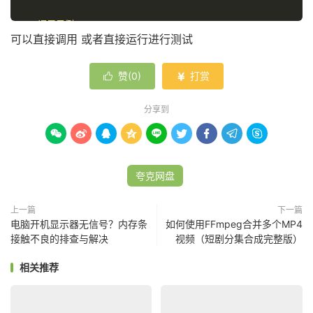
2. 调用示例：

可以直接调用 或者直接运行进行测试
   # 获取文件列表

   files = file_manager.get_file_list()

赞(
0
)
打赏


   # 创建分享

   share_info = share_manager.create_share_link(file_id, title, 
分享到
expire_time=7, password="
123456
")










   # 重命名文件

   success = file_manager.rename_file(file_id, "
new_
夸克网盘
   # 转存他人分享

   result = transfer_manager.save_shared_files(share_url, 
上一篇
下一篇
电脑开机显示器无信号？内存条
如何使用FFmpeg合并多个MP4
to_folder_id="
root
", passcode="
123456
")

接触不良的排查与解决
视频（短剧分集合成完整版）
   # 上传文件（本地或远程）

相关推荐
   result = file_manager.upload_file("
path
/
to
/
file
.
j
folder_id="
root
")

   result = file_manager.upload_file("
https
:
//exampl