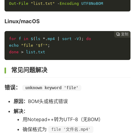
Out
-
File
"list.txt"
-
Encoding
 UTF8NoBOM
Linux/macOS
复制

for
 f 
in
 $
(
ls 
*.
mp4 
|
 sort 
-
V
);
do
echo 
"file '$f'"
;
done
>
 list
.
txt
常见问题解决
错误：
unknown keyword 'file'
原因：
BOM头或格式错误
解决：
用Notepad++转为UTF-8（无BOM）
确保格式为
file '文件名.mp4'