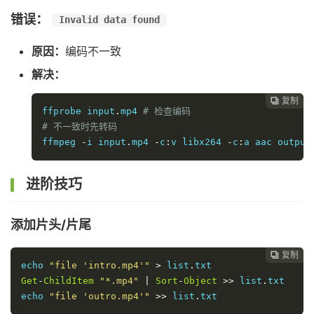
错误：
Invalid data found
原因：
编码不一致
解决：
复制

ffprobe input
.
mp4 
# 检查编码
# 不一致时先转码
ffmpeg 
-
i input
.
mp4 
-
c
:
v libx264 
-
c
:
a aac output
进阶技巧
添加片头/片尾
复制

echo 
"file 'intro.mp4'"
>
 list
.
Get
-
ChildItem
"*.mp4"
|
Sort
-
Object
>>
 list
.
txt

echo 
"file 'outro.mp4'"
>>
 list
.
txt