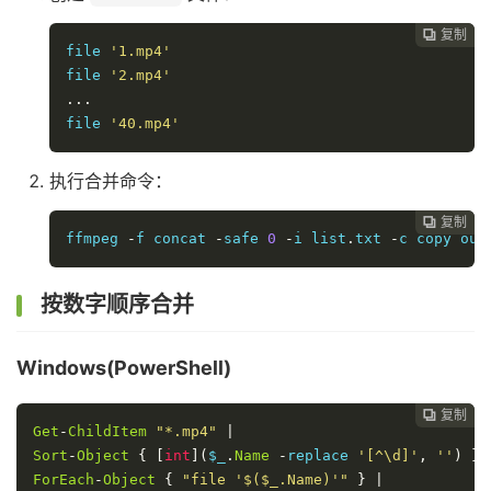
复制

file 
'1.mp4'
file 
'2.mp4'
...
file 
'40.mp4'
执行合并命令：
复制

ffmpeg 
-
f concat 
-
safe 
0
-
i list
.
txt 
-
c copy out
按数字顺序合并
Windows(PowerShell)
复制

Get
-
ChildItem
"*.mp4"
|
Sort
-
Object
{
[
int
](
$_
.
Name
-
replace 
'[^\d]'
,
''
)
}
ForEach
-
Object
{
"file '$($_.Name)'"
}
|