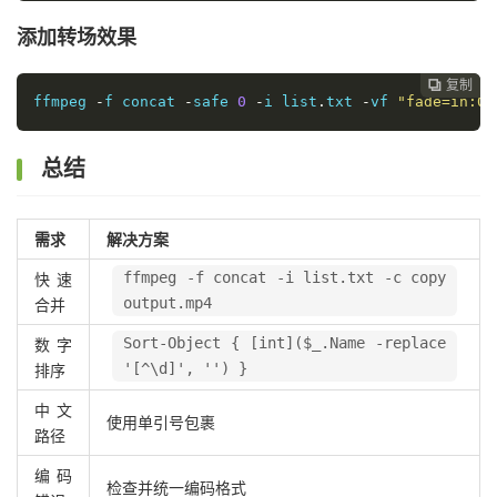
添加转场效果
复制

ffmpeg 
-
f concat 
-
safe 
0
-
i list
.
txt 
-
vf 
"fade=in:0:
总结
需求
解决方案
ffmpeg -f concat -i list.txt -c copy
快速
output.mp4
合并
Sort-Object { [int]($_.Name -replace
数字
'[^\d]', '') }
排序
中文
使用单引号包裹
路径
编码
检查并统一编码格式