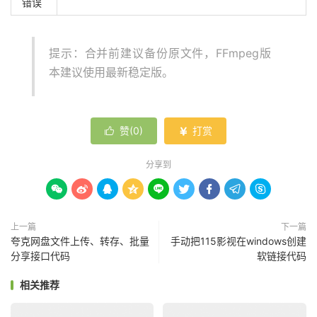
错误
提示：合并前建议备份原文件，FFmpeg版
本建议使用最新稳定版。
赞(
0
)
打赏


分享到









上一篇
下一篇
夸克网盘文件上传、转存、批量
手动把115影视在windows创建
分享接口代码
软链接代码
相关推荐