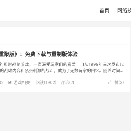
首页
网络
23重聚版》：免费下载与重制版体验
的即时战略游戏，一直深受玩家们的喜爱。自从1999年首次发布以
的战略内容和紧张刺激的战斗，成为了无数玩家的回忆。随着时间的
》已经无法在现代操作系统上流畅运行，但幸运的是，玩家...
02
游戏相关
阅读(1902)
评论(2)
赞(
3
)

