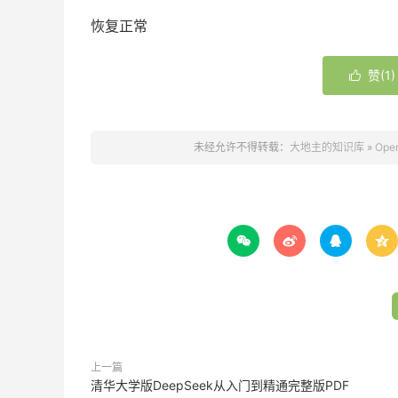
恢复正常
赞(
1
)

未经允许不得转载：
大地主的知识库
»
Op




上一篇
清华大学版DeepSeek从入门到精通完整版PDF