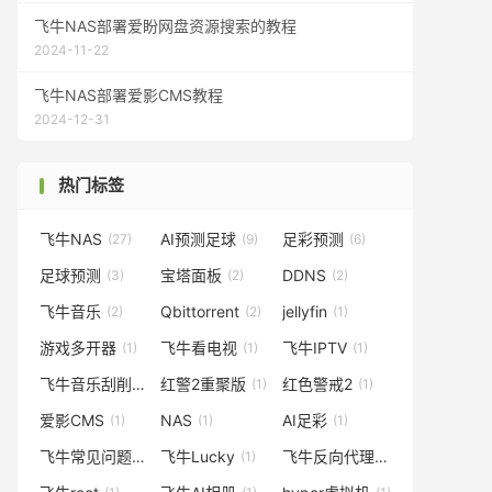
飞牛NAS部署爱盼网盘资源搜索的教程
2024-11-22
飞牛NAS部署爱影CMS教程
2024-12-31
热门标签
飞牛NAS
AI预测足球
足彩预测
(27)
(9)
(6)
足球预测
宝塔面板
DDNS
(3)
(2)
(2)
飞牛音乐
Qbittorrent
jellyfin
(2)
(2)
(1)
游戏多开器
飞牛看电视
飞牛IPTV
(1)
(1)
(1)
飞牛音乐刮削
红警2重聚版
红色警戒2
(1)
(1)
(1)
爱影CMS
NAS
AI足彩
(1)
(1)
(1)
飞牛常见问题
飞牛Lucky
飞牛反向代理
(1)
(1)
(1)