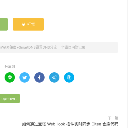
打赏

enWrt旁路由+SmartDNS设置DNS分流 一个错误问题记录
分享到





openwrt
下一篇
如何通过宝塔 WebHook 插件实时同步 Gitee 仓库代码