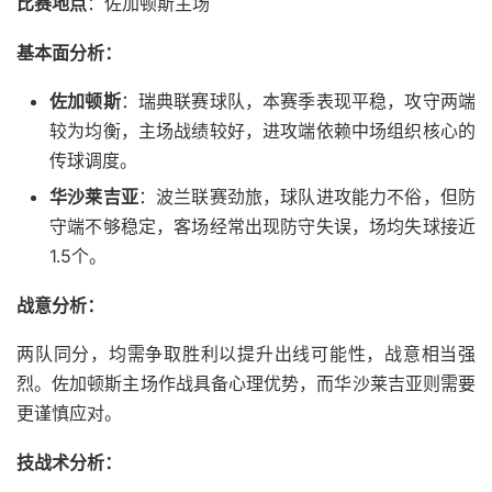
比赛地点
：佐加顿斯主场
基本面分析
：
佐加顿斯
：瑞典联赛球队，本赛季表现平稳，攻守两端
较为均衡，主场战绩较好，进攻端依赖中场组织核心的
传球调度。
华沙莱吉亚
：波兰联赛劲旅，球队进攻能力不俗，但防
守端不够稳定，客场经常出现防守失误，场均失球接近
1.5个。
战意分析
：
两队同分，均需争取胜利以提升出线可能性，战意相当强
烈。佐加顿斯主场作战具备心理优势，而华沙莱吉亚则需要
更谨慎应对。
技战术分析
：