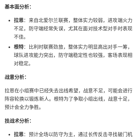
基本面分析
：
拉恩
：来自北爱尔兰联赛，整体实力较弱，进攻端火力
不足，防守端经常失误，尤其在面对技术型对手时表现
不佳。
根特
：比利时联赛劲旅，整体实力明显高出对手一筹，
球队进攻能力突出，防守端稳定性也较强，客场表现相
对稳定。
战意分析
：
拉恩在小组赛中已经失去出线希望，战意不足，可能会进行
阵容轮换以锻炼新人。根特为了争取小组出线，战意十足，
预计会全力争胜。
技战术分析
：
拉恩
：预计全场以防守为主，通过长传反击寻找破门机