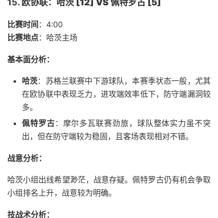
15.
欧协联：哈茨 [12] VS 佩特罗古 [5]
比赛时间
：4:00
比赛地点
：哈茨主场
基本面分析
：
哈茨
：苏格兰联赛中下游球队，本赛季状态一般，尤其
在欧协联中表现乏力，进攻端效率低下，防守端漏洞较
多。
佩特罗古
：摩尔多瓦联赛劲旅，球队整体实力虽不突
出，但在防守端较为稳固，且客场表现相对不错。
战意分析
：
哈茨小组出线希望渺茫，战意存疑。佩特罗古仍有机会争取
小组排名上升，战意较为明确。
技战术分析
：