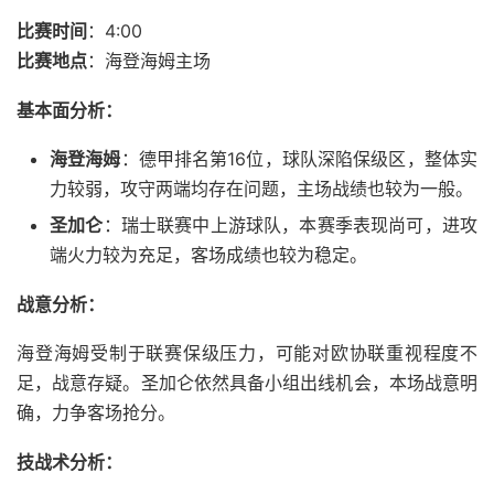
比赛时间
：4:00
比赛地点
：海登海姆主场
基本面分析
：
海登海姆
：德甲排名第16位，球队深陷保级区，整体实
力较弱，攻守两端均存在问题，主场战绩也较为一般。
圣加仑
：瑞士联赛中上游球队，本赛季表现尚可，进攻
端火力较为充足，客场成绩也较为稳定。
战意分析
：
海登海姆受制于联赛保级压力，可能对欧协联重视程度不
足，战意存疑。圣加仑依然具备小组出线机会，本场战意明
确，力争客场抢分。
技战术分析
：