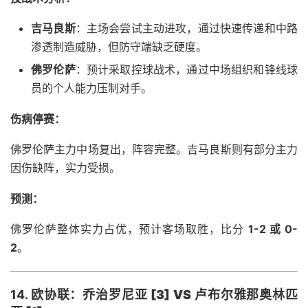
吉马良斯
：主场会尝试主动进攻，通过快速传递和中路
渗透制造威胁，但防守端缺乏硬度。
佛罗伦萨
：预计采取控球战术，通过中场组织和锋线球
员的个人能力压制对手。
伤病停赛
：
佛罗伦萨主力中场复出，阵容完整。吉马良斯则有部分主力
因伤缺阵，实力受损。
预测
：
佛罗伦萨整体实力占优，预计客场取胜，比分
1-2 或 0-
2
。
14.
欧协联：乔治罗尼亚 [3] VS 卢布尔雅那奥林匹