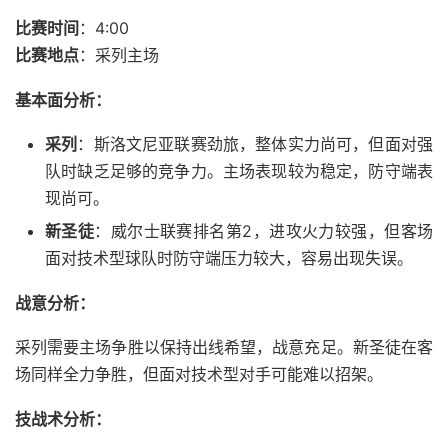
比赛时间
：4:00
比赛地点
：采列主场
基本面分析
：
采列
：斯洛文尼亚联赛劲旅，整体实力尚可，但面对强
队时缺乏足够的竞争力。主场表现较为稳定，防守端表
现尚可。
新圣徒
：威尔士联赛排名第2，进攻火力较强，但客场
面对技术型球队时防守端压力较大，容易出现失误。
战意分析
：
采列需要主场争胜以保持出线希望，战意充足。新圣徒在客
场同样全力争胜，但面对技术型对手可能难以招架。
技战术分析
：