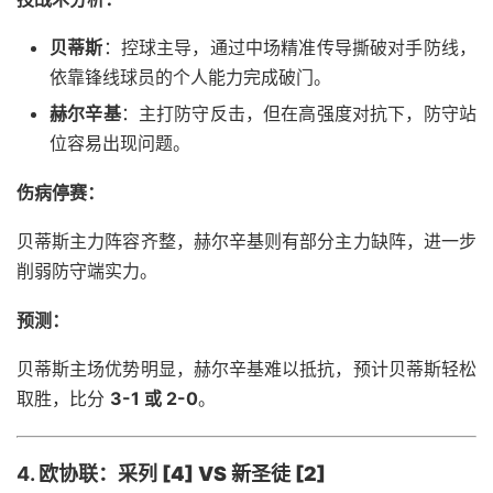
贝蒂斯
：控球主导，通过中场精准传导撕破对手防线，
依靠锋线球员的个人能力完成破门。
赫尔辛基
：主打防守反击，但在高强度对抗下，防守站
位容易出现问题。
伤病停赛
：
贝蒂斯主力阵容齐整，赫尔辛基则有部分主力缺阵，进一步
削弱防守端实力。
预测
：
贝蒂斯主场优势明显，赫尔辛基难以抵抗，预计贝蒂斯轻松
取胜，比分
3-1 或 2-0
。
4.
欧协联：采列 [4] VS 新圣徒 [2]