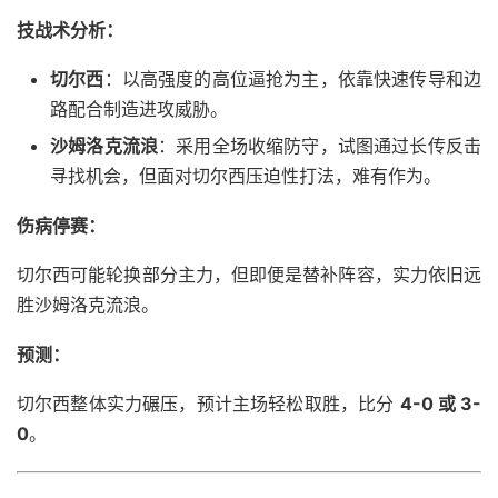
技战术分析
：
切尔西
：以高强度的高位逼抢为主，依靠快速传导和边
路配合制造进攻威胁。
沙姆洛克流浪
：采用全场收缩防守，试图通过长传反击
寻找机会，但面对切尔西压迫性打法，难有作为。
伤病停赛
：
切尔西可能轮换部分主力，但即便是替补阵容，实力依旧远
胜沙姆洛克流浪。
预测
：
切尔西整体实力碾压，预计主场轻松取胜，比分
4-0 或 3-
0
。