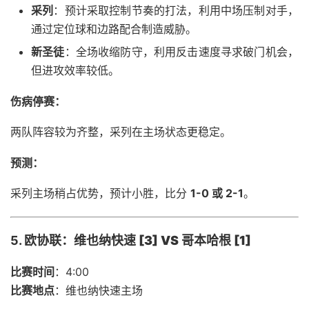
采列
：预计采取控制节奏的打法，利用中场压制对手，
通过定位球和边路配合制造威胁。
新圣徒
：全场收缩防守，利用反击速度寻求破门机会，
但进攻效率较低。
伤病停赛
：
两队阵容较为齐整，采列在主场状态更稳定。
预测
：
采列主场稍占优势，预计小胜，比分
1-0 或 2-1
。
5.
欧协联：维也纳快速 [3] VS 哥本哈根 [1]
比赛时间
：4:00
比赛地点
：维也纳快速主场