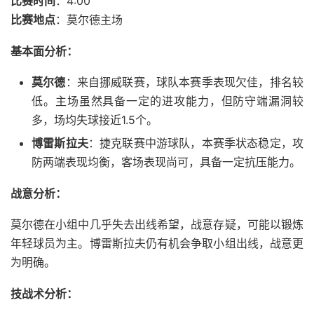
比赛时间
：4:00
比赛地点
：莫尔德主场
基本面分析
：
莫尔德
：来自挪威联赛，球队本赛季表现欠佳，排名较
低。主场虽然具备一定的进攻能力，但防守端漏洞较
多，场均失球接近1.5个。
博雷斯拉夫
：捷克联赛中游球队，本赛季状态稳定，攻
防两端表现均衡，客场表现尚可，具备一定抗压能力。
战意分析
：
莫尔德在小组中几乎失去出线希望，战意存疑，可能以锻炼
年轻球员为主。博雷斯拉夫仍有机会争取小组出线，战意更
为明确。
技战术分析
：