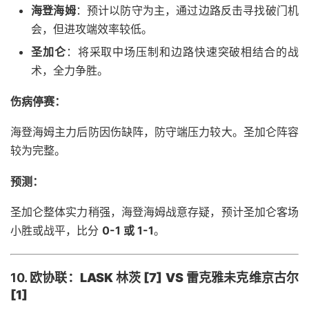
海登海姆
：预计以防守为主，通过边路反击寻找破门机
会，但进攻端效率较低。
圣加仑
：将采取中场压制和边路快速突破相结合的战
术，全力争胜。
伤病停赛
：
海登海姆主力后防因伤缺阵，防守端压力较大。圣加仑阵容
较为完整。
预测
：
圣加仑整体实力稍强，海登海姆战意存疑，预计圣加仑客场
小胜或战平，比分
0-1 或 1-1
。
10.
欧协联：LASK 林茨 [7] VS 雷克雅未克维京古尔
[1]