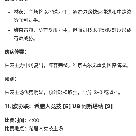
林茨
：主场将以控球为主，通过边路快速推进和中路渗
透压制对手。
维京古尔
：防守反击为主，但面对技术型球队难以形成
有效威胁。
伤病停赛
：
林茨主力中场复出，阵容完整。维京古尔无重要伤停情况。
预测
：
林茨主场优势明显，预计轻松取胜，比分
3-0 或 4-1
。
11.
欧协联：希腊人竞技 [5] VS 阿斯塔纳 [2]
比赛时间
：4:00
比赛地点
：希腊人竞技主场