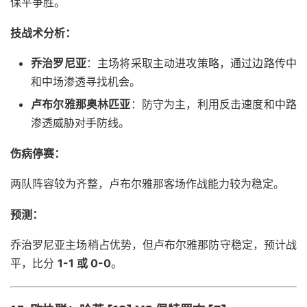
保平争胜。
技战术分析
：
乔治罗尼亚
：主场将采取主动进攻策略，通过边路传中
和中场渗透寻找机会。
卢布尔雅那奥林匹亚
：防守为主，利用反击速度和中路
渗透威胁对手防线。
伤病停赛
：
两队阵容较为齐整，卢布尔雅那客场作战能力较为稳定。
预测
：
乔治罗尼亚主场稍占优势，但卢布尔雅那防守稳定，预计战
平，比分
1-1 或 0-0
。