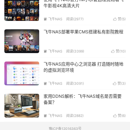
牛影视4K高清大片
飞牛NAS
阅读(2977)
赞(
5
)


飞牛NAS部署苹果CMS搭建私有影院教程
飞牛NAS
阅读(3399)
赞(
10
)


飞牛NAS应用中心之浏览器 打造随时随地
的虚拟浏览环境
飞牛NAS
阅读(3091)
赞(
3
)


家用DDNS解析：飞牛NAS域名是否需要
备案？
飞牛NAS
阅读(2882)
赞(
6
)


豫ICP备12016363号