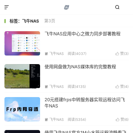


第3页
标签：飞牛NAS
飞牛NAS应用中心之微力同步部署教程
飞牛NAS
阅读(4037)
赞(
3
)


使用网盘做为NAS媒体库的完整教程
飞牛NAS
阅读(4135)
赞(
4
)


20元搭建frps中转服务器实现远程访问飞
牛NAS
飞牛NAS
阅读(5354)
赞(
6
)


使用飞牛NAS官方1M小水管远程流畅看飞