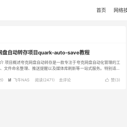
首页
网络
自动转存项目quark-auto-save教程
介 项目概述夸克网盘自动转存是一款专注于夸克网盘自动化管理的工
、文件命名整理、推送提醒以及媒体库刷新等一站式服务。特别适用
结合 Alist、rclone 和 Emby...
20
飞牛NAS
阅读(2471)
去评论
赞(
3
)

